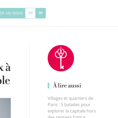
R UN DEVIS
EN
FR
x à
ble
À lire aussi
Villages et quartiers de
Paris : 5 balades pour
explorer la capitale hors
des sentiers battus