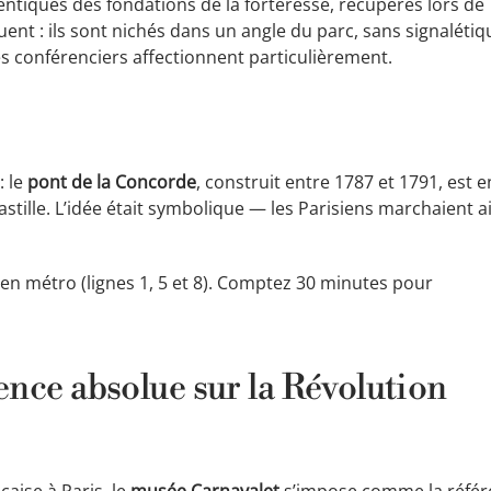
entiques des fondations de la forteresse, récupérés lors de
quent : ils sont nichés dans un angle du parc, sans signalétiq
es conférenciers affectionnent particulièrement.
: le
pont de la Concorde
, construit entre 1787 et 1791, est e
Bastille. L’idée était symbolique — les Parisiens marchaient a
e en métro (lignes 1, 5 et 8). Comptez 30 minutes pour
ence absolue sur la Révolution
aise à Paris, le
musée Carnavalet
s’impose comme la référ