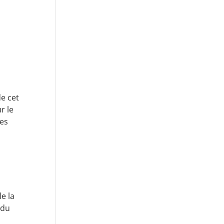
e cet
r le
res
le la
 du