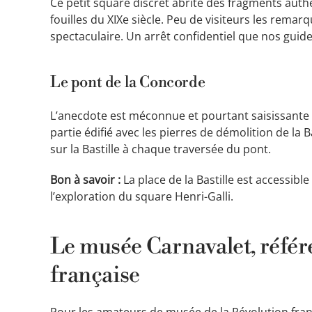
Ce petit square discret abrite des fragments auth
fouilles du XIXe siècle. Peu de visiteurs les remar
spectaculaire. Un arrêt confidentiel que nos guid
Le pont de la Concorde
L’anecdote est méconnue et pourtant saisissante 
partie édifié avec les pierres de démolition de la 
sur la Bastille à chaque traversée du pont.
Bon à savoir :
La place de la Bastille est accessibl
l’exploration du square Henri-Galli.
Le musée Carnavalet, référ
française
Pour les amateurs de musée de la Révolution franç