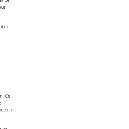
sur
anton
n. Ce
e
ée ici