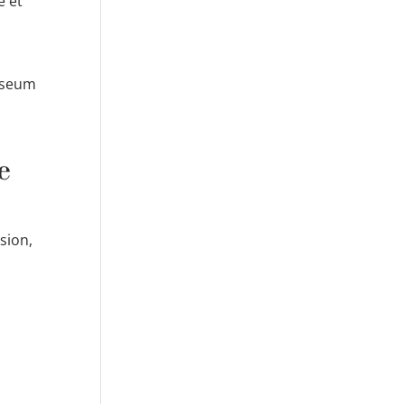
e et
Museum
e
sion,