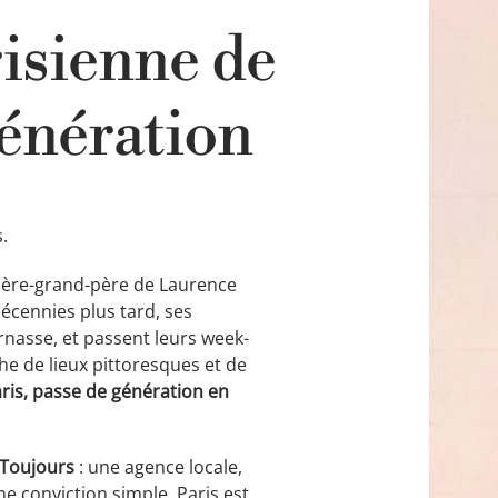
isienne de
génération
.
rière-grand-père de Laurence
décennies plus tard, ses
rnasse, et passent leurs week-
che de lieux pittoresques et de
Paris, passe de génération en
 Toujours
: une agence locale,
 conviction simple. Paris est