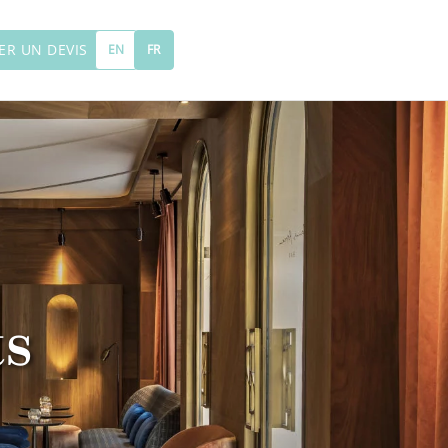
R UN DEVIS
EN
FR
s