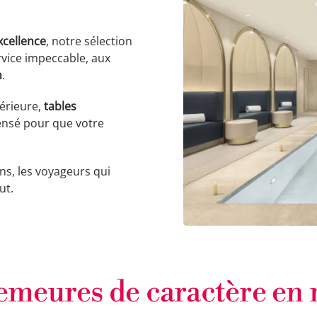
xcellence
, notre sélection
rvice impeccable, aux
n
.
térieure,
tables
pensé pour que votre
ons, les voyageurs qui
ut.
emeures de caractère en 