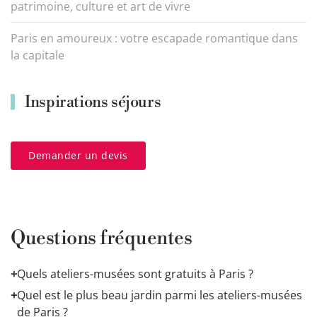
patrimoine, culture et art de vivre
Paris en amoureux : votre escapade romantique dans
la capitale
Inspirations séjours
Demander un devis
Questions fréquentes
+
Quels ateliers-musées sont gratuits à Paris ?
Le musée Bourdelle, le musée Zadkine et la maison de
+
Quel est le plus beau jardin parmi les ateliers-musées
Victor Hugo (place des Vosges) sont gratuits pour les
de Paris ?